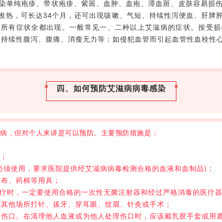
染单纯疱疹、带状疱疹、紫斑、血肿、血疱、滞血斑、皮肤容易损
发热，可长达34个月，还可出现咳嗽、气短、持续性泻便血、肝脾
述所有症状全都出现。一般常见一、二种以上艾滋病的症状。按受损
起持续性腹泻、腹痛、消瘦无力等；如侵犯血管而引起血管性血栓性
四、如何预防艾滋病病毒感染
染病，但对个人来讲是可以预防。主要预防措施是：
品；
必须使用，要求医院提供经艾滋病病毒检测合格的血液和血制品)；
纱布、药棉等用具；
和治疗时，一定要使用合格的一次性无菌注射器和经过严格消毒的医疗
或其他场所打针、拔牙、穿耳眼、纹眉、针灸或手术；
和伤口。在清理他人血液或为他人处理伤口时，应该戴乳胶手套或用遮