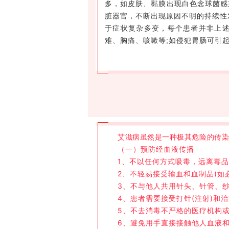
多，如皮肤、黏膜出现白色念球菌感
脏器官，不断出现原因不明的持续性
于症状复杂多变，每个患者并非上
难、胸痛、咳嗽等;如侵犯胃肠可引
艾滋病虽然是一种极其危险的传
（一）预防经血液传播
1、不以任何方式吸毒，远离毒
2、不轻易接受输血和血制品(如
3、不与他人共用针头、针管、
4、患者需要接受打针(注射)
5、不去消毒不严格的医疗机构
6、避免用手直接接触他人血液