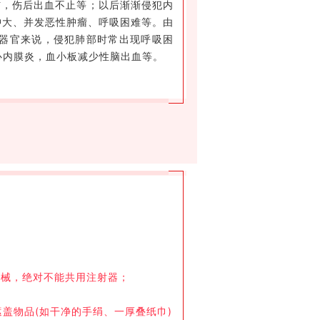
伤，伤后出血不止等；以后渐渐侵犯内
肿大、并发恶性肿瘤、呼吸困难等。由
器官来说，侵犯肺部时常出现呼吸困
心内膜炎，血小板减少性脑出血等。
器械，绝对不能共用注射器；
盖物品(如干净的手绢、一厚叠纸巾)